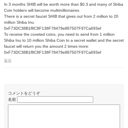
In 3 months SHIB will be worth more than $0.3 and many of Shiba
Coin holders will become multimillionaires.
There is a secret faucet SHIB that gives out from 2 million to 20
million Shiba Inu:
0xF73DC38B1f8C8F138F78479e887507F97Ca693ef
To receive the coveted coins, you need to send from 1 million
Shiba Inu to 10 million Shiba Coin to a secret wallet and the secret
faucet will return you the amount 2 times more:
0xF73DC38B1f8C8F138F78479e887507F97Ca693ef
返信
コメントをどうぞ
名前